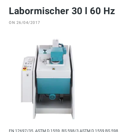
Labormischer 30 l 60 Hz
ON
26/04/2017
EN 12697/35  ASTM D 1559  BS 598/3 ASTM D 1559 BS 598