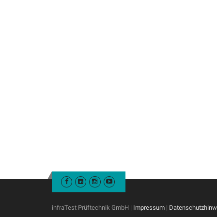
infraTest Prüftechnik GmbH |
Impressum
|
Datenschutzhinw