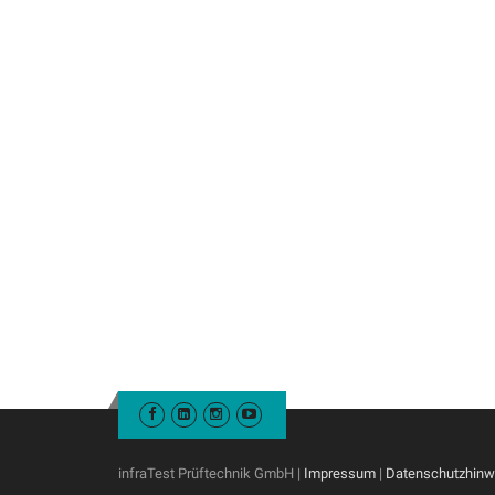
infraTest Prüftechnik GmbH |
Impressum
|
Datenschutzhinw