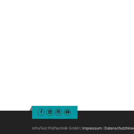
infraTest Prüftechnik GmbH |
Impressum
|
Datenschutzhinw