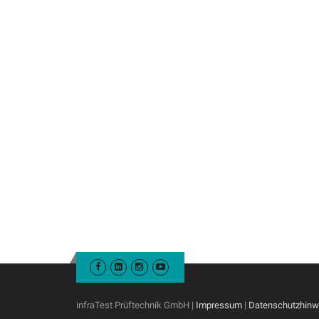
infraTest Prüftechnik GmbH |
Impressum
|
Datenschutzhinw