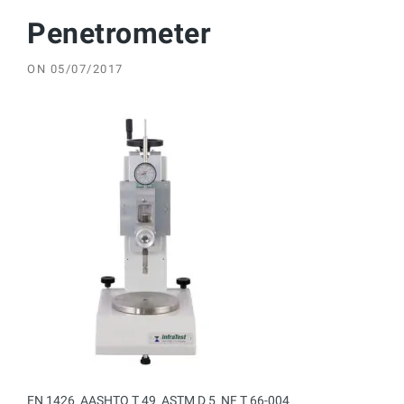
Penetrometer
ON
05/07/2017
EN 1426  AASHTO T 49  ASTM D 5  NF T 66-004