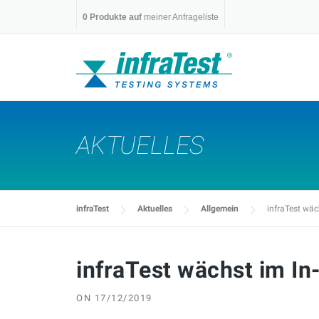
Skip
0
Produkte auf
meiner Anfrageliste
to
content
AKTUELLES
infraTest
Aktuelles
Allgemein
infraTest wäc
infraTest wächst im In
ON
17/12/2019