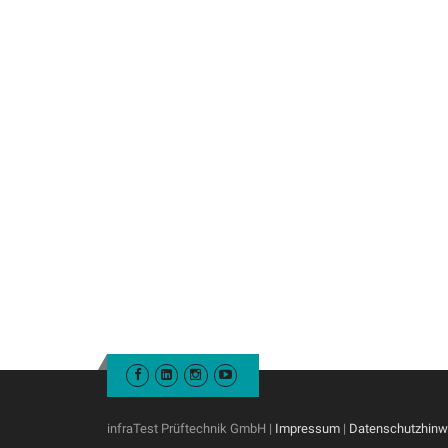
infraTest Prüftechnik GmbH |
Impressum
|
Datenschutzhinw