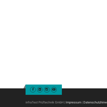
infraTest Prüftechnik GmbH |
Impressum
|
Datenschutzhinw